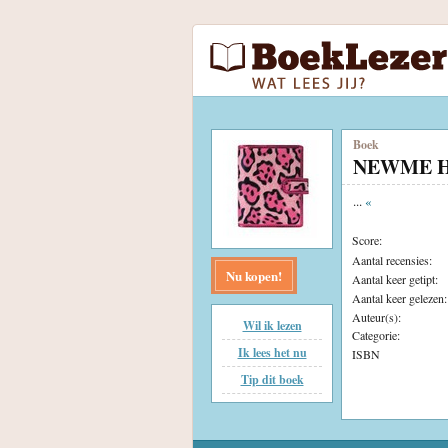
Boek
NEWME HI
...
«
Score:
Aantal recensies:
Nu kopen!
Aantal keer getipt:
Aantal keer gelezen:
Auteur(s):
Wil ik lezen
Categorie:
Ik lees het nu
ISBN
Tip dit boek