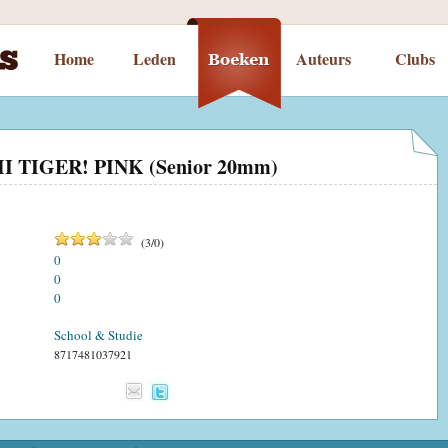
Home
Leden
Auteurs
Clubs
 TIGER! PINK (Senior 20mm)
(
3
/
0
)
0
0
0
School & Studie
8717481037921