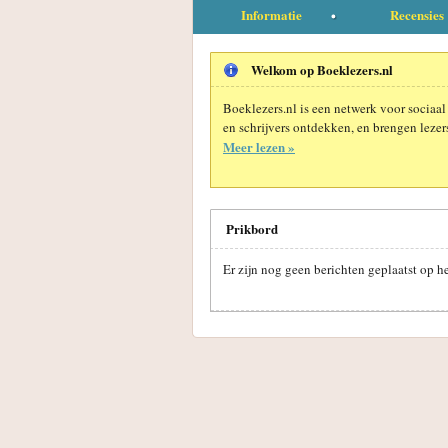
Informatie
Recensies
Welkom op Boeklezers.nl
Boeklezers.nl is een netwerk voor sociaal
en schrijvers ontdekken, en brengen lezers
Meer lezen »
Prikbord
Er zijn nog geen berichten geplaatst o