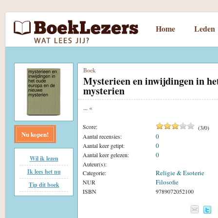
Home
Leden
Boek
Mysterieen en inwijdingen in h
mysterien
...
«
Score:
(
3
/
0
)
Nu kopen!
0
Aantal recensies:
0
Aantal keer getipt:
0
Aantal keer gelezen:
Wil ik lezen
Auteur(s):
Ik lees het nu
Religie & Esoterie
Categorie:
Filosofie
NUR
Tip dit boek
ISBN
9789072052100