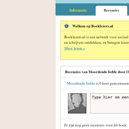
Informatie
Recensies
Welkom op Boeklezers.nl
Boeklezers.nl is een netwerk voor sociaal
en schrijvers ontdekken, en brengen lezers
Meer lezen »
Recensies van Moordende liefde door 
Moordende liefde
is
0
keer gerecenseer
Er zijn nog geen recensies voor dit boek.