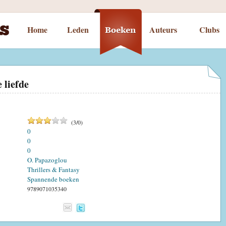
Home
Leden
Auteurs
Clubs
liefde
(
3
/
0
)
0
0
0
O. Papazoglou
Thrillers & Fantasy
Spannende boeken
9789071035340