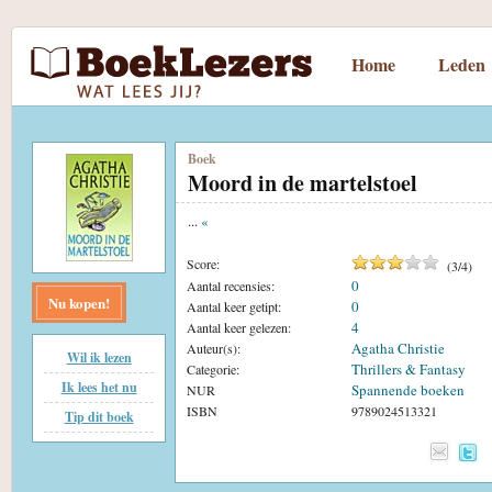
Home
Leden
Boek
Moord in de martelstoel
...
«
Score:
(
3
/
4
)
0
Aantal recensies:
Nu kopen!
0
Aantal keer getipt:
4
Aantal keer gelezen:
Agatha Christie
Auteur(s):
Wil ik lezen
Thrillers & Fantasy
Categorie:
Ik lees het nu
Spannende boeken
NUR
ISBN
9789024513321
Tip dit boek