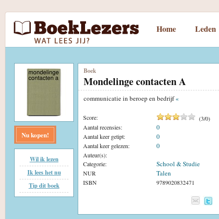
Home
Leden
Boek
Mondelinge contacten A
communicatie in beroep en bedrijf
«
Score:
(
3
/
0
)
0
Aantal recensies:
Nu kopen!
0
Aantal keer getipt:
0
Aantal keer gelezen:
Auteur(s):
Wil ik lezen
School & Studie
Categorie:
Ik lees het nu
Talen
NUR
ISBN
9789020832471
Tip dit boek