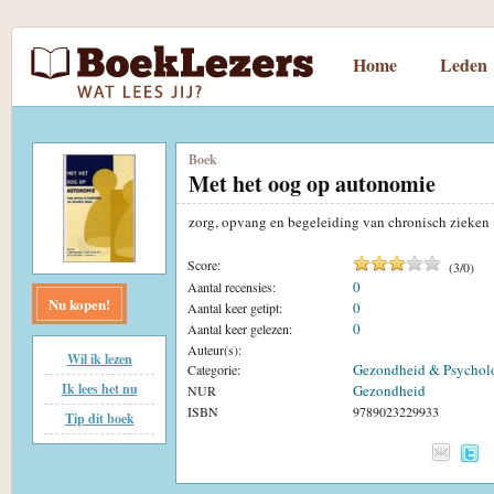
Home
Leden
Boek
Met het oog op autonomie
zorg, opvang en begeleiding van chronisch zieken
Score:
(
3
/
0
)
0
Aantal recensies:
Nu kopen!
0
Aantal keer getipt:
0
Aantal keer gelezen:
Auteur(s):
Wil ik lezen
Gezondheid & Psychol
Categorie:
Ik lees het nu
Gezondheid
NUR
ISBN
9789023229933
Tip dit boek