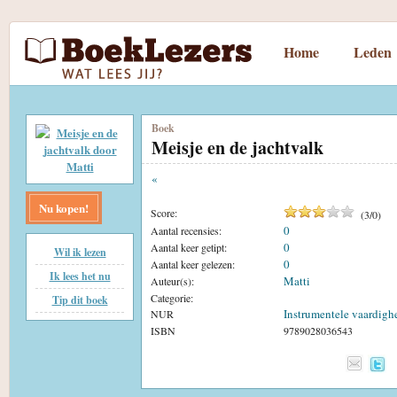
Home
Leden
Boek
Meisje en de jachtvalk
«
Nu kopen!
Score:
(
3
/
0
)
0
Aantal recensies:
0
Aantal keer getipt:
Wil ik lezen
0
Aantal keer gelezen:
Ik lees het nu
Matti
Auteur(s):
Categorie:
Tip dit boek
Instrumentele vaardigh
NUR
ISBN
9789028036543