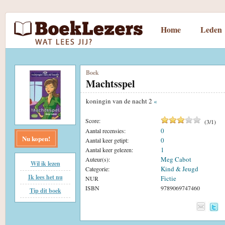
Home
Leden
Boek
Machtsspel
koningin van de nacht 2
«
Score:
(
3
/
1
)
0
Aantal recensies:
Nu kopen!
0
Aantal keer getipt:
1
Aantal keer gelezen:
Meg Cabot
Auteur(s):
Wil ik lezen
Kind & Jeugd
Categorie:
Ik lees het nu
Fictie
NUR
ISBN
9789069747460
Tip dit boek