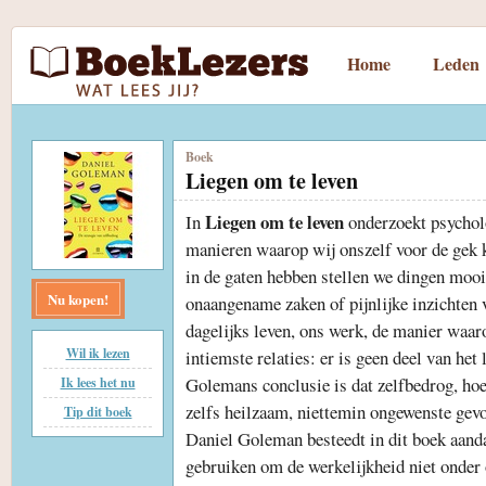
Home
Leden
Boek
Liegen om te leven
Liegen om te leven
In
onderzoekt psychol
manieren waarop wij onszelf voor de gek 
in de gaten hebben stellen we dingen mooie
Nu kopen!
onaangename zaken of pijnlijke inzichten 
dagelijks leven, ons werk, de manier waa
Wil ik lezen
intiemste relaties: er is geen deel van het 
Golemans conclusie is dat zelfbedrog, hoe
Ik lees het nu
zelfs heilzaam, niettemin ongewenste gev
Tip dit boek
Daniel Goleman besteedt in dit boek aanda
gebruiken om de werkelijkheid niet onder 