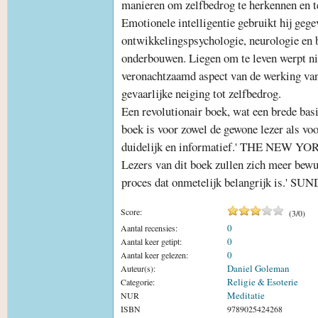
manieren om zelfbedrog te herkennen en te
Emotionele intelligentie gebruikt hij gege
ontwikkelingspsychologie, neurologie en b
onderbouwen. Liegen om te leven werpt nie
veronachtzaamd aspect van de werking van
gevaarlijke neiging tot zelfbedrog.
Een revolutionair boek, wat een brede basi
boek is voor zowel de gewone lezer als v
duidelijk en informatief.' THE NE
Lezers van dit boek zullen zich meer bew
proces dat onmetelijk belangrijk is
Score:
(
3
/
0
)
0
Aantal recensies:
0
Aantal keer getipt:
0
Aantal keer gelezen:
Daniel Goleman
Auteur(s):
Religie & Esoterie
Categorie:
Meditatie
NUR
ISBN
9789025424268