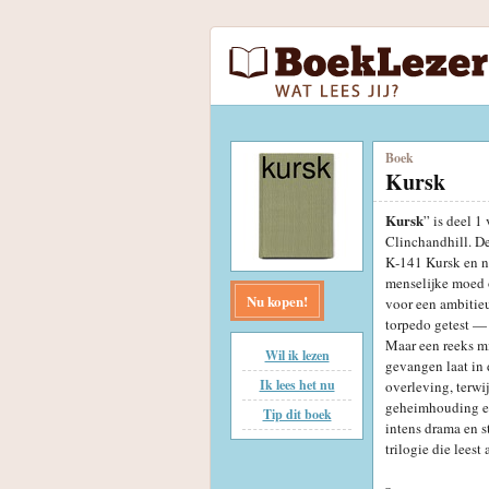
Boek
Kursk
Kursk
” is deel 
Clinchandhill. De
K‑141 Kursk en ne
menselijke moed 
Nu kopen!
voor een ambitieu
torpedo getest —
Maar een reeks mi
Wil ik lezen
gevangen laat in
Ik lees het nu
overleving, terwi
geheimhouding el
Tip dit boek
intens drama en s
trilogie die leest 