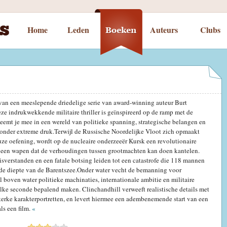
Home
Leden
Auteurs
Clubs
1 van een meeslepende driedelige serie van award‑winning auteur Burt
ze indrukwekkende militaire thriller is geïnspireerd op de ramp met de
emt je mee in een wereld van politieke spanning, strategische belangen en
onder extreme druk.Terwijl de Russische Noordelijke Vloot zich opmaakt
ze oefening, wordt op de nucleaire onderzeeër Kursk een revolutionaire
 een wapen dat de verhoudingen tussen grootmachten kan doen kantelen.
sverstanden en een fatale botsing leiden tot een catastrofe die 118 mannen
 de diepte van de Barentszee.Onder water vecht de bemanning voor
jl boven water politieke machinaties, internationale ambitie en militaire
ke seconde bepalend maken. Clinchandhill verweeft realistische details met
terke karakterportretten, en levert hiermee een adembenemende start van een
als een film.
«