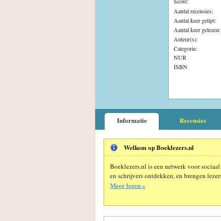
Score:
Aantal recensies:
Aantal keer getipt:
Aantal keer gelezen:
Auteur(s):
Categorie:
NUR
ISBN
Informatie
Recensies
Welkom op Boeklezers.nl
Boeklezers.nl is een netwerk voor sociaal
en schrijvers ontdekken, en brengen lezers
Meer lezen »