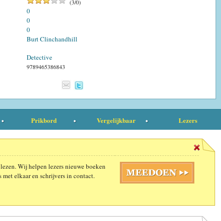
(
3
/
0
)
0
0
0
Burt Clinchandhill
Detective
9789465386843
Prikbord
Vergelijkbaar
Lezers
 lezen. Wij helpen lezers nieuwe boeken
 met elkaar en schrijvers in contact.