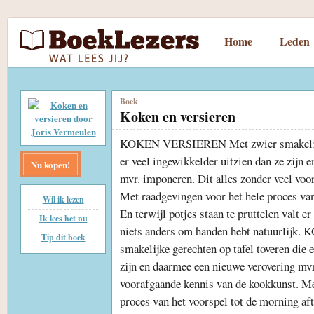
Home
Leden
Boek
Koken en versieren
KOKEN VERSIEREN Met zwier smakelijke 
er veel ingewikkelder uitzien dan ze zijn 
Nu kopen!
mvr. imponeren. Dit alles zonder veel voo
Met raadgevingen voor het hele proces van
Wil ik lezen
En terwijl potjes staan te pruttelen valt e
Ik lees het nu
niets anders om handen hebt natuurlij
Tip dit boek
smakelijke gerechten op tafel toveren die 
zijn en daarmee een nieuwe verovering mvr
voorafgaande kennis van de kookkunst. Me
proces van het voorspel tot de morning afte