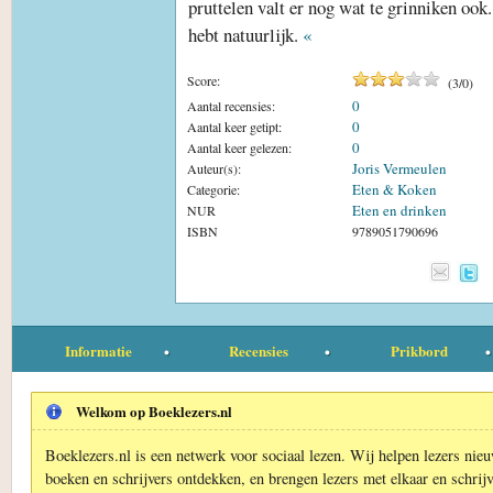
pruttelen valt er nog wat te grinniken ook
hebt natuurlijk.
«
Score:
(
3
/
0
)
0
Aantal recensies:
0
Aantal keer getipt:
0
Aantal keer gelezen:
Joris Vermeulen
Auteur(s):
Eten & Koken
Categorie:
Eten en drinken
NUR
ISBN
9789051790696
Informatie
Recensies
Prikbord
Welkom op Boeklezers.nl
Boeklezers.nl is een netwerk voor sociaal lezen. Wij helpen lezers nie
boeken en schrijvers ontdekken, en brengen lezers met elkaar en schrijv