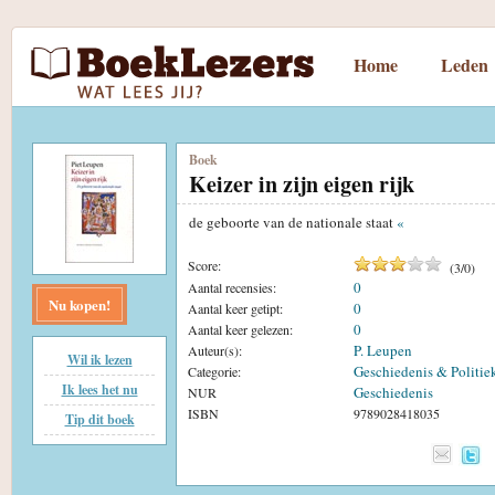
Home
Leden
Boek
Keizer in zijn eigen rijk
de geboorte van de nationale staat
«
Score:
(
3
/
0
)
0
Aantal recensies:
Nu kopen!
0
Aantal keer getipt:
0
Aantal keer gelezen:
P. Leupen
Auteur(s):
Wil ik lezen
Geschiedenis & Politie
Categorie:
Ik lees het nu
Geschiedenis
NUR
ISBN
9789028418035
Tip dit boek