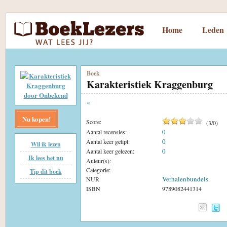
Home
Leden
Boek
Karakteristiek Kraggenburg
«
Nu kopen!
Score:
(
3
/
0
)
0
Aantal recensies:
0
Aantal keer getipt:
Wil ik lezen
0
Aantal keer gelezen:
Ik lees het nu
Auteur(s):
Categorie:
Tip dit boek
Verhalenbundels
NUR
ISBN
9789082441314