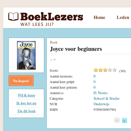
Home
Leden
Boek
Joyce voor beginners
...
«
Score:
(
3
/
0
)
0
Aantal recensies:
Nu kopen!
0
Aantal keer getipt:
0
Aantal keer gelezen:
D. Norris
Auteur(s):
Wil ik lezen
School & Studie
Categorie:
Ik lees het nu
Onderwijs
NUR
ISBN
9789038907901
Tip dit boek