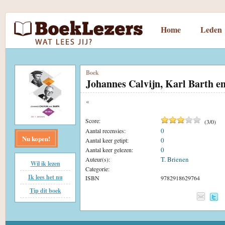
Home
Leden
Boek
Johannes Calvijn, Karl Barth en
«
Score:
(
3
/
0
)
0
Aantal recensies:
Nu kopen!
0
Aantal keer getipt:
0
Aantal keer gelezen:
T. Brienen
Auteur(s):
Wil ik lezen
Categorie:
Ik lees het nu
ISBN
9782918629764
Tip dit boek