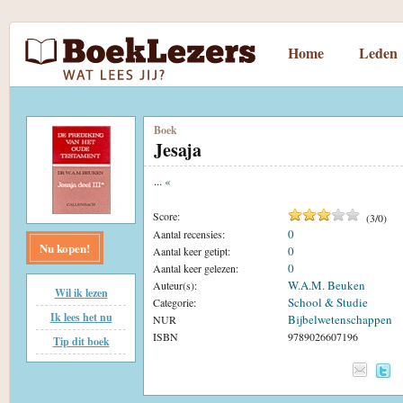
Home
Leden
Boek
Jesaja
...
«
Score:
(
3
/
0
)
0
Aantal recensies:
Nu kopen!
0
Aantal keer getipt:
0
Aantal keer gelezen:
W.A.M. Beuken
Auteur(s):
Wil ik lezen
School & Studie
Categorie:
Ik lees het nu
Bijbelwetenschappen
NUR
ISBN
9789026607196
Tip dit boek