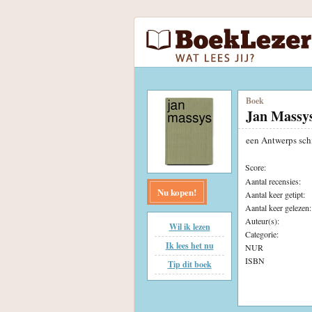
Boek
Jan Massy
een Antwerps sch
Score:
Aantal recensies:
Nu kopen!
Aantal keer getipt:
Aantal keer gelezen:
Auteur(s):
Wil ik lezen
Categorie:
Ik lees het nu
NUR
ISBN
Tip dit boek