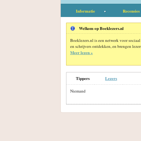
Informatie
Recensies
Welkom op Boeklezers.nl
Boeklezers.nl is een netwerk voor sociaal
en schrijvers ontdekken, en brengen lezers
Meer lezen »
Tippers
Lezers
Niemand