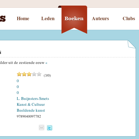
Home
Leden
Auteurs
Clubs
s
ilder uit de zestiende eeuw
«
(
3
/
0
)
0
0
0
L. Buijnsters-Smets
Kunst & Cultuur
Beeldende kunst
9789040097782