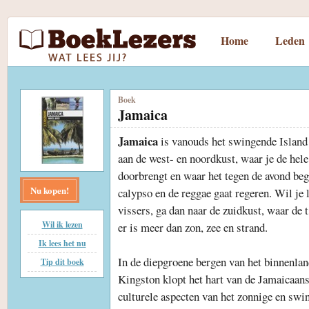
Home
Leden
Boek
Jamaica
Jamaica
is vanouds het swingende Island 
aan de west- en noordkust, waar je de hele
doorbrengt en waar het tegen de avond begi
Nu kopen!
calypso en de reggae gaat regeren. Wil je 
vissers, ga dan naar de zuidkust, waar de t
Wil ik lezen
er is meer dan zon, zee en strand.
Ik lees het nu
In de diepgroene bergen van het binnenlan
Tip dit boek
Kingston klopt het hart van de Jamaicaans
culturele aspecten van het zonnige en swi