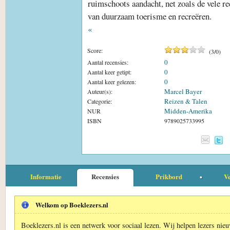
ruimschoots aandacht, net zoals de vele r
van duurzaam toerisme en recreëren.
«
Score:
(
3
/
0
)
0
Aantal recensies:
0
Aantal keer getipt:
0
Aantal keer gelezen:
Marcel Bayer
Auteur(s):
Reizen & Talen
Categorie:
Midden-Amerika
NUR
ISBN
9789025733995
Informatie
Recensies
Prikbord
Ve
Welkom op Boeklezers.nl
Boeklezers.nl is een netwerk voor sociaal lezen. Wij helpen lezers nie