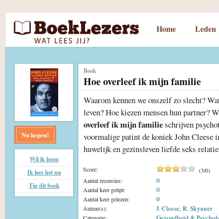
Home
Leden
Boek
Hoe overleef ik mijn familie
Waarom kennen we onszelf zo slecht? Wat i
leven? Hoe kiezen mensen hun partner? Wa
overleef ik mijn familie
schrijven psycho
Nu kopen!
voormalige patint de koniek John Cleese 
huwelijk en gezinsleven liefde seks rela
Wil ik lezen
Score:
(
3
/
0
)
Ik lees het nu
0
Aantal recensies:
Tip dit boek
0
Aantal keer getipt:
0
Aantal keer gelezen:
J. Cleese
R. Skynner
Auteur(s):
,
Gezondheid & Psychol
Categorie: