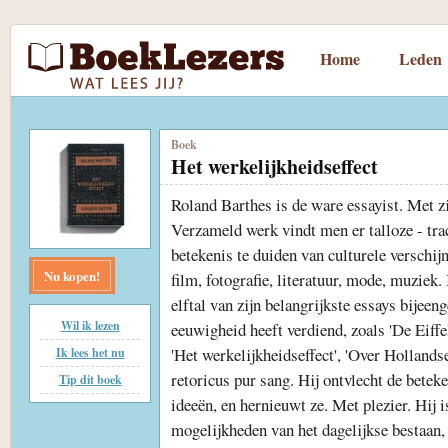
Home
Leden
Boek
Het werkelijkheidseffect
Roland Barthes is de ware essayist. Met zij
Verzameld werk vindt men er talloze - trac
betekenis te duiden van culturele verschij
Nu kopen!
film, fotografie, literatuur, mode, muziek.
elftal van zijn belangrijkste essays bijee
Wil ik lezen
eeuwigheid heeft verdiend, zoals 'De Eiffel
'Het werkelijkheidseffect', 'Over Hollands
Ik lees het nu
retoricus pur sang. Hij ontvlecht de betek
Tip dit boek
ideeën, en hernieuwt ze. Met plezier. Hij i
mogelijkheden van het dagelijkse bestaan, 