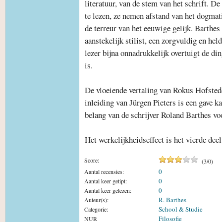
literatuur, van de stem van het schrift. De
te lezen, ze nemen afstand van het dogmati
de terreur van het eeuwige gelijk. Barthes 
aanstekelijk stilist, een zorgvuldig en hel
lezer bijna onnadrukkelijk overtuigt de di
is.
De vloeiende vertaling van Rokus Hofstede
inleiding van Jürgen Pieters is een gave ka
belang van de schrijver Roland Barthes voo
Het werkelijkheidseffect is het vierde dee
Score:
(
3
/
0
)
0
Aantal recensies:
0
Aantal keer getipt:
0
Aantal keer gelezen:
R. Barthes
Auteur(s):
School & Studie
Categorie:
Filosofie
NUR