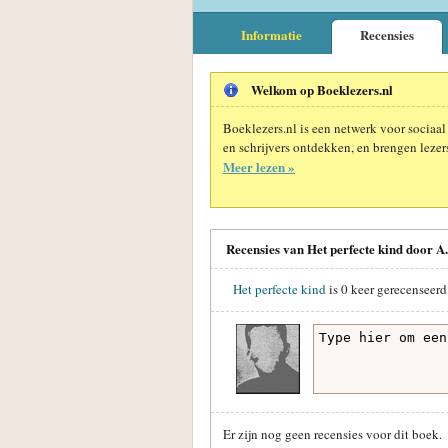
Informatie
Recensies
Welkom op Boeklezers.nl
Boeklezers.nl is een netwerk voor sociaal
en schrijvers ontdekken, en brengen lezers
Meer lezen »
Recensies van Het perfecte kind door A
Het perfecte kind
is
0
keer gerecenseerd
Er zijn nog geen recensies voor dit boek.