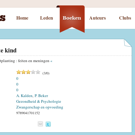
Home
Leden
Auteurs
Clubs
te kind
tplanting : feiten en meningen
«
(
3
/
0
)
0
0
0
A. Kalden
P. Beker
,
Gezondheid & Psychologie
Zwangerschap en opvoeding
9789041701152