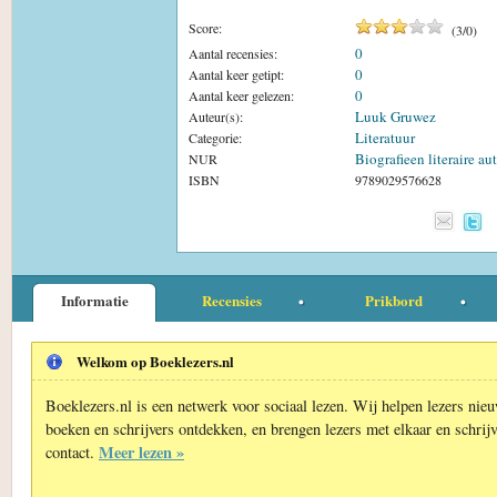
Score:
(
3
/
0
)
0
Aantal recensies:
0
Aantal keer getipt:
0
Aantal keer gelezen:
Luuk Gruwez
Auteur(s):
Literatuur
Categorie:
Biografieen literaire au
NUR
ISBN
9789029576628
Informatie
Recensies
Prikbord
Welkom op Boeklezers.nl
Boeklezers.nl is een netwerk voor sociaal lezen. Wij helpen lezers nie
boeken en schrijvers ontdekken, en brengen lezers met elkaar en schrijv
Meer lezen »
contact.