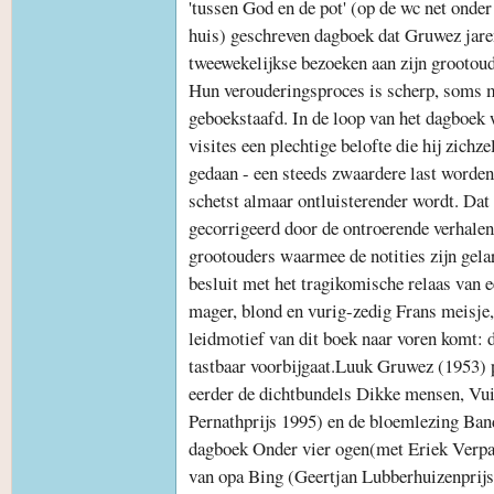
'tussen God en de pot' (op de wc net onder
huis) geschreven dagboek dat Gruwez jaren
tweewekelijkse bezoeken aan zijn grootoude
Hun verouderingsproces is scherp, soms m
geboekstaafd. In de loop van het dagboek 
visites een plechtige belofte die hij zichz
gedaan - een steeds zwaardere last worden,
schetst almaar ontluisterender wordt. Da
gecorrigeerd door de ontroerende verhalen 
grootouders waarmee de notities zijn gel
besluit met het tragikomische relaas van e
mager, blond en vurig-zedig Frans meisje,
leidmotief van dit boek naar voren komt: d
tastbaar voorbijgaat.Luuk Gruwez (1953) 
eerder de dichtbundels Dikke mensen, Vu
Pernathprijs 1995) en de bloemlezing Ban
dagboek Onder vier ogen(met Eriek Verpal
van opa Bing (Geertjan Lubberhuizenprij