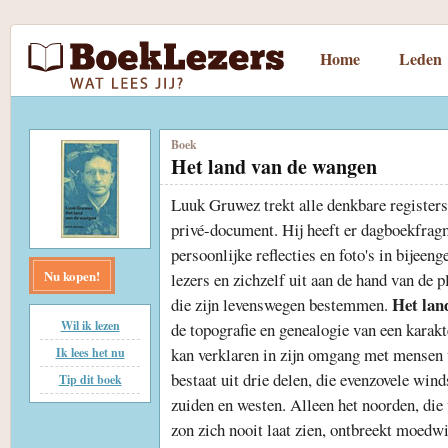
Home
Leden
Boek
Het land van de wangen
Luuk Gruwez trekt alle denkbare register
privé-document. Hij heeft er dagboekfragm
persoonlijke reflecties en foto's in bijeeng
Nu kopen!
lezers en zichzelf uit aan de hand van de
Het lan
die zijn levenswegen bestemmen.
Wil ik lezen
de topografie en genealogie van een karakt
kan verklaren in zijn omgang met mensen 
Ik lees het nu
bestaat uit drie delen, die evenzovele win
Tip dit boek
zuiden en westen. Alleen het noorden, di
zon zich nooit laat zien, ontbreekt moedwil