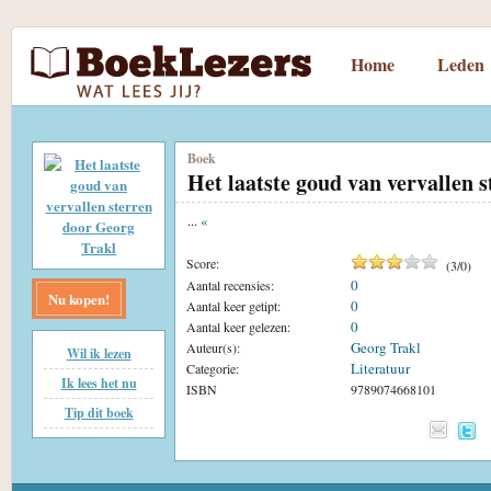
Home
Leden
Boek
Het laatste goud van vervallen s
...
«
Score:
(
3
/
0
)
0
Aantal recensies:
Nu kopen!
0
Aantal keer getipt:
0
Aantal keer gelezen:
Georg Trakl
Auteur(s):
Wil ik lezen
Literatuur
Categorie:
Ik lees het nu
ISBN
9789074668101
Tip dit boek