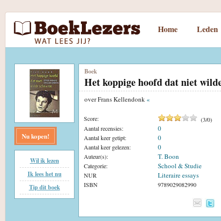
Home
Leden
Boek
Het koppige hoofd dat niet wild
over Frans Kellendonk
«
Score:
(
3
/
0
)
0
Aantal recensies:
Nu kopen!
0
Aantal keer getipt:
0
Aantal keer gelezen:
T. Boon
Auteur(s):
Wil ik lezen
School & Studie
Categorie:
Ik lees het nu
Literaire essays
NUR
ISBN
9789029082990
Tip dit boek