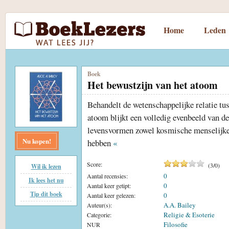
Home
Leden
Boek
Het bewustzijn van het atoom
Behandelt de wetenschappelijke relatie tu
atoom blijkt een volledig evenbeeld van de
levensvormen zowel kosmische menselijke
Nu kopen!
hebben
«
Score:
(
3
/
0
)
Wil ik lezen
0
Aantal recensies:
Ik lees het nu
0
Aantal keer getipt:
Tip dit boek
0
Aantal keer gelezen:
A.A. Bailey
Auteur(s):
Religie & Esoterie
Categorie:
Filosofie
NUR