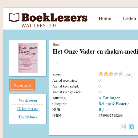
Home
Leden
Boek
Het Onze Vader en chakra-medi
...
«
Score:
(
3
/
0
)
0
Aantal recensies:
Nu kopen!
0
Aantal keer getipt:
0
Aantal keer gelezen:
A. Bittlinger
Auteur(s):
Wil ik lezen
Religie & Esoterie
Categorie:
Ik lees het nu
Bijbels
NUR
ISBN
9789062718269
Tip dit boek