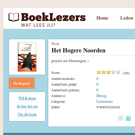
Home
Leden
Boek
Het Hogere Noorden
poezie uit Groningen
«
Score:
(
3
/
0
)
0
Aantal recensies:
Nu kopen!
0
Aantal keer getipt:
0
Aantal keer gelezen:
Droog
Auteur(s):
Wil ik lezen
Literatuur
Categorie:
Ik lees het nu
ISBN
9789054520436
Tip dit boek