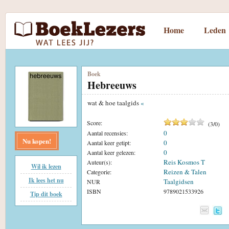
Home
Leden
Boek
Hebreeuws
wat & hoe taalgids
«
Score:
(
3
/
0
)
0
Aantal recensies:
Nu kopen!
0
Aantal keer getipt:
0
Aantal keer gelezen:
Reis Kosmos T
Auteur(s):
Wil ik lezen
Reizen & Talen
Categorie:
Ik lees het nu
Taalgidsen
NUR
ISBN
9789021533926
Tip dit boek