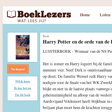
Home
Leden
Boek
Harry Potter en de orde van de 
LUISTERBOEK - Winnaar van de NS Publ
Het is zomer en Harry logeert bij de famil
Nu kopen!
nummer vier. Neef Dirk is onuitstaanbaarde
op dieet. De familie Wemel redt Harry va
Wil ik lezen
nodigen voor de finale van het WK Zwerkba
blijkt en niet in de laatste plaats vanweg
Ik lees het nu
geheimzinnigheid na afloop van de wedstri
Tip dit boek
Aardsvijand Voldemort heeft blijkbaar in d
briljant plan moet hem de krachten terugg