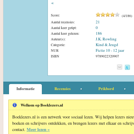
«
Score:
(
4
/
186
)
21
Aantal recensies:
0
Aantal keer getipt:
186
Aantal keer gelezen:
J.K. Rowling
Auteur(s):
Kind & Jeugd
Categorie:
Fictie 10 - 12 jaar
NUR
ISBN
9789022320907
Informatie
Recensies
Prikbord
Welkom op Boeklezers.nl
Boeklezers.nl is een netwerk voor sociaal lezen. Wij helpen lezers nie
boeken en schrijvers ontdekken, en brengen lezers met elkaar en schrijv
Meer lezen »
contact.