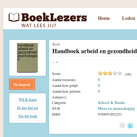
Home
Leden
Boek
Handboek arbeid en gezondheid 
...
«
Score:
(
3
/
0
)
0
Aantal recensies:
Nu kopen!
0
Aantal keer getipt:
0
Aantal keer gelezen:
Auteur(s):
Wil ik lezen
School & Studie
Categorie:
Ik lees het nu
Mens en maatschappij
NUR
ISBN
9789051892253
Tip dit boek