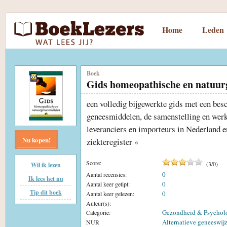
Home
Leden
Boek
Gids homeopathische en natuur
een volledig bijgewerkte gids met een bes
geneesmiddelen, de samenstelling en werki
leveranciers en importeurs in Nederland e
Nu kopen!
ziekteregister
«
Score:
(
3
/
0
)
Wil ik lezen
0
Aantal recensies:
Ik lees het nu
0
Aantal keer getipt:
Tip dit boek
0
Aantal keer gelezen:
Auteur(s):
Gezondheid & Psychol
Categorie:
Alternatieve geneeswij
NUR