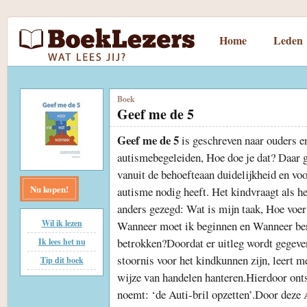
Home
Leden
Boek
Geef me de 5
Geef me de 5
is geschreven naar ouders e
autismebegeleiden, Hoe doe je dat? Daar g
vanuit de behoefteaan duidelijkheid en vo
Nu kopen!
autisme nodig heeft. Het kindvraagt als h
anders gezegd: Wat is mijn taak, Hoe voer 
Wil ik lezen
Wanneer moet ik beginnen en Wanneer ben 
betrokken?Doordat er uitleg wordt gegeve
Ik lees het nu
stoornis voor het kindkunnen zijn, leert m
Tip dit boek
wijze van handelen hanteren.Hierdoor ontst
noemt: ‘de Auti-bril opzetten’.Door deze A