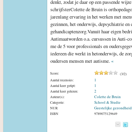
denkt, zodat je daar op een passende wijz
schrijfsterColette de Bruin is orthopeda
jarenlang ervaring in het werken met me
gezinnen, het onderwijs, depsychiatrie en 
gehandicaptenzorg.Vanuit haar eigen bedr
Autimaatworden o.a. cursussen in Auti-c
me de 5 voor professionals en oudersgegev
iedereen die werkt in hetonderwijs, de zor
oudersen mensen met autisme.
«
Score:
(
3
/
2
)
1
Aantal recensies:
1
Aantal keer getipt:
2
Aantal keer gelezen:
Colette de Bruin
Auteur(s):
School & Studie
Categorie:
Geestelijke gezondheid
NUR
ISBN
9789075129649