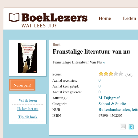
Home
Leden
Boek
Franstalige literatuur van nu
Franstalige Literatuur Van Nu
«
Score:
(
3
/
0
)
0
Aantal recensies:
Nu kopen!
0
Aantal keer getipt:
0
Aantal keer gelezen:
M. Dijkgraaf
Auteur(s):
Wil ik lezen
School & Studie
Categorie:
Ik lees het nu
Buitenlandse talen, let
NUR
ISBN
9789044502305
Tip dit boek