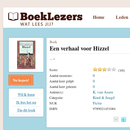
Home
Leden
Boek
Een verhaal voor Hizzel
...
«
Score:
(
3
/
0
)
0
Aantal recensies:
Nu kopen!
0
Aantal keer getipt:
0
Aantal keer gelezen:
K. van Assen
Auteur(s):
Wil ik lezen
Kind & Jeugd
Categorie:
Ik lees het nu
Fictie
NUR
ISBN
9789021451084
Tip dit boek