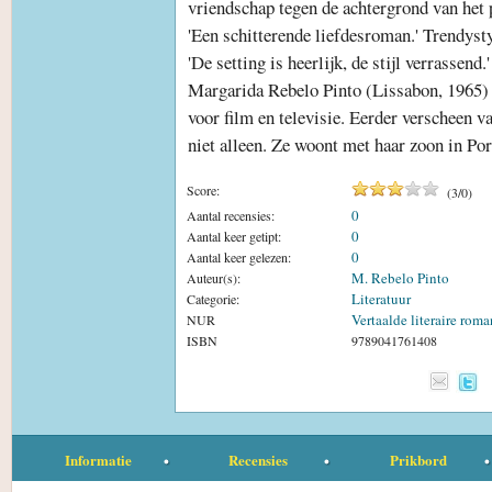
vriendschap tegen de achtergrond van het 
'Een schitterende liefdesroman.' Trendyst
'De setting is heerlijk, de stijl verrassend.'
Margarida Rebelo Pinto (Lissabon, 1965) 
voor film en televisie. Eerder verscheen v
niet alleen. Ze woont met haar zoon in Po
Score:
(
3
/
0
)
0
Aantal recensies:
0
Aantal keer getipt:
0
Aantal keer gelezen:
M. Rebelo Pinto
Auteur(s):
Literatuur
Categorie:
Vertaalde literaire roma
NUR
ISBN
9789041761408
Informatie
Recensies
Prikbord