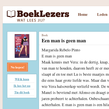
Home
Leden
Boek
Een man is geen man
Margarida Rebelo Pinto
E man is geen man
Maak kennis met Vera: in de dertig, knap, 
Nu kopen!
van man te houden, daarom heeft ze er me
slaapt af en toe met Lu is beste maatjes 
Wil ik lezen
die eens haar grote liefde was. Maar dan v
wie Vera halsoverkop verliefd wordt. De wer
Ik lees het nu
Manel is bevriend met Afonso en draagt e
Tip dit boek
jaren probeert te achterhalen. Onbeschaam
achterhalen. E man is geen man is een hila