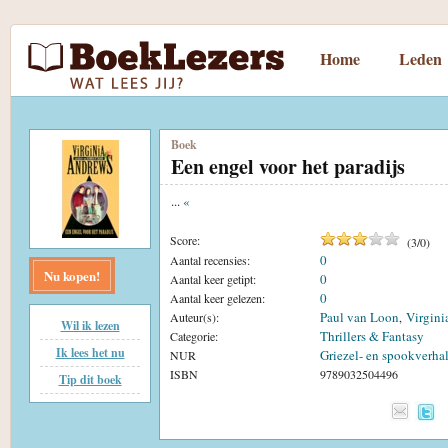
Home
Leden
Boek
Een engel voor het paradijs
...
«
Score:
(
3
/
0
)
0
Aantal recensies:
Nu kopen!
0
Aantal keer getipt:
0
Aantal keer gelezen:
Paul van Loon
Virgini
Auteur(s):
,
Wil ik lezen
Thrillers & Fantasy
Categorie:
Ik lees het nu
Griezel- en spookverhal
NUR
ISBN
9789032504496
Tip dit boek