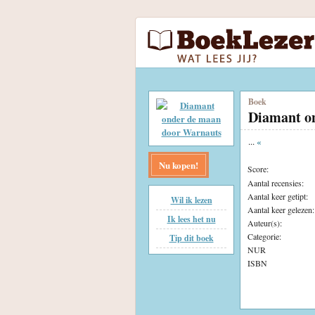
Boek
Diamant o
...
«
Nu kopen!
Score:
Aantal recensies:
Aantal keer getipt:
Wil ik lezen
Aantal keer gelezen:
Ik lees het nu
Auteur(s):
Categorie:
Tip dit boek
NUR
ISBN