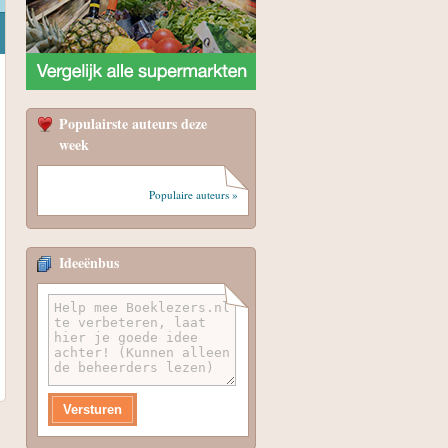
Populairste auteurs deze
week
Populaire auteurs »
Ideeënbus