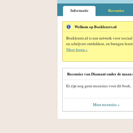
Informatie
Recensies
Welkom op Boeklezers.nl
Boeklezers.nl is een netwerk voor sociaal
en schrijvers ontdekken, en brengen lezers
Meer lezen »
Recensies van Diamant onder de maan
Er zijn nog geen recensies voor dit boek.
Meer recensies »