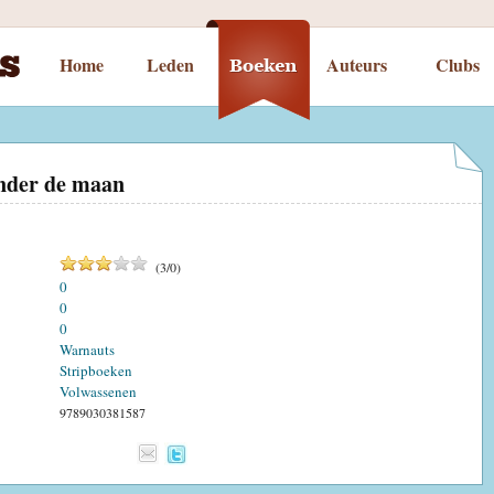
Home
Leden
Auteurs
Clubs
nder de maan
(
3
/
0
)
0
0
0
Warnauts
Stripboeken
Volwassenen
9789030381587