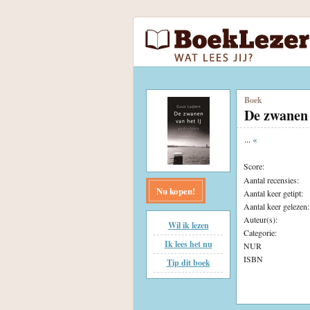
Boek
De zwanen 
...
«
Score:
Aantal recensies:
Nu kopen!
Aantal keer getipt:
Aantal keer gelezen:
Auteur(s):
Wil ik lezen
Categorie:
Ik lees het nu
NUR
ISBN
Tip dit boek