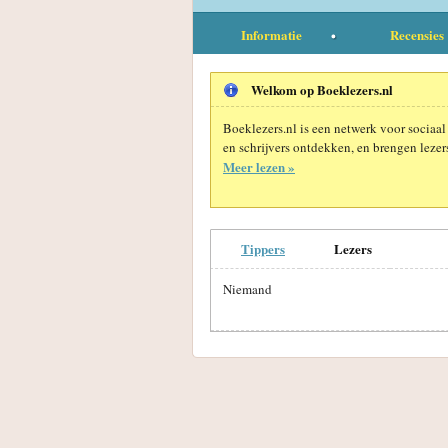
Informatie
Recensies
Welkom op Boeklezers.nl
Boeklezers.nl is een netwerk voor sociaal
en schrijvers ontdekken, en brengen lezers
Meer lezen »
Tippers
Lezers
Niemand