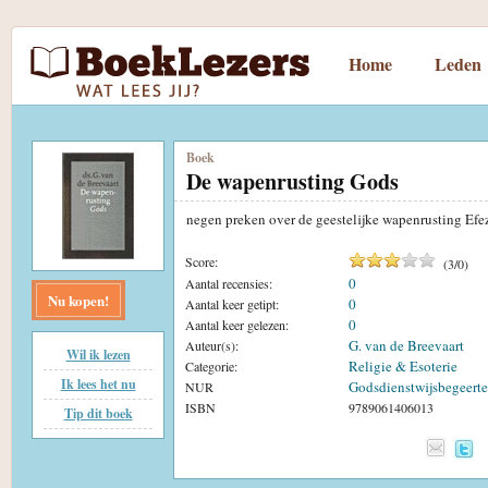
Home
Leden
Boek
De wapenrusting Gods
negen preken over de geestelijke wapenrusting Efe
Score:
(
3
/
0
)
0
Aantal recensies:
Nu kopen!
0
Aantal keer getipt:
0
Aantal keer gelezen:
G. van de Breevaart
Auteur(s):
Wil ik lezen
Religie & Esoterie
Categorie:
Ik lees het nu
Godsdienstwijsbegeerte
NUR
ISBN
9789061406013
Tip dit boek