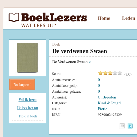
Home
Leden
Boek
De verdwenen Swaen
De Verdwenen Swaen
«
Score:
(
3
/
0
)
0
Aantal recensies:
Nu kopen!
0
Aantal keer getipt:
0
Aantal keer gelezen:
C. Breeden
Auteur(s):
Wil ik lezen
Kind & Jeugd
Categorie:
Ik lees het nu
Fictie
NUR
ISBN
9789062492329
Tip dit boek