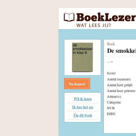
Boek
De smokkel
...
«
Score:
Aantal recensies:
Nu kopen!
Aantal keer getipt:
Aantal keer gelezen:
Auteur(s):
Wil ik lezen
Categorie:
Ik lees het nu
NUR
ISBN
Tip dit boek