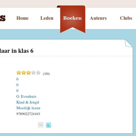
Home
Leden
Auteurs
Clubs
aar in klas 6
(
3
/
0
)
0
0
0
G. Evenhuis
Kind & Jeugd
Moeilijk lezen
9789022724163