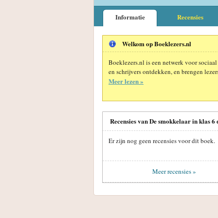
Informatie
Recensies
Welkom op Boeklezers.nl
Boeklezers.nl is een netwerk voor sociaal
en schrijvers ontdekken, en brengen lezers
Meer lezen »
Recensies van De smokkelaar in klas 6
Er zijn nog geen recensies voor dit boek.
Meer recensies »