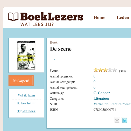
Home
Leden
Boek
De scene
...
«
Score:
(
3
/
0
)
0
Aantal recensies:
Nu kopen!
0
Aantal keer getipt:
0
Aantal keer gelezen:
C. Cooper
Auteur(s):
Wil ik lezen
Literatuur
Categorie:
Ik lees het nu
Vertaalde literaire roma
NUR
ISBN
9789050000734
Tip dit boek