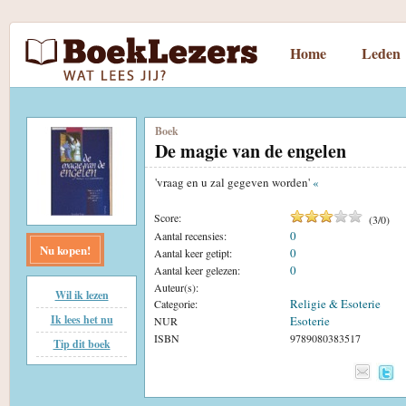
Home
Leden
Boek
De magie van de engelen
'vraag en u zal gegeven worden'
«
Score:
(
3
/
0
)
0
Aantal recensies:
Nu kopen!
0
Aantal keer getipt:
0
Aantal keer gelezen:
Auteur(s):
Wil ik lezen
Religie & Esoterie
Categorie:
Ik lees het nu
Esoterie
NUR
ISBN
9789080383517
Tip dit boek