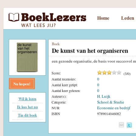
Home
Leden
Boek
De kunst van het organiseren
een gezonde organisatie, de basis voor succesvol 
Score:
(
3
/
0
)
0
Aantal recensies:
Nu kopen!
0
Aantal keer getipt:
0
Aantal keer gelezen:
H. Luijk
Auteur(s):
Wil ik lezen
School & Studie
Categorie:
Ik lees het nu
Economie en bedrijf
NUR
ISBN
9789014046082
Tip dit boek