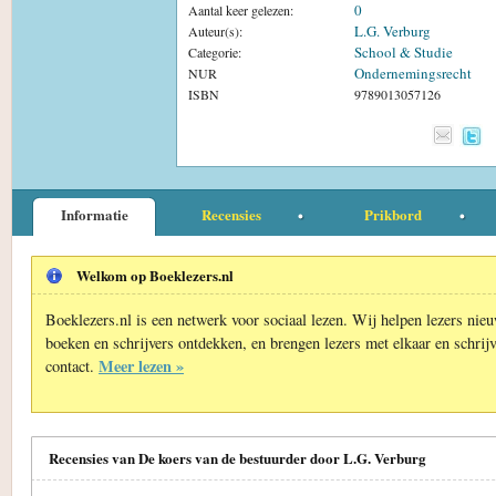
0
Aantal keer gelezen:
L.G. Verburg
Auteur(s):
School & Studie
Categorie:
Ondernemingsrecht
NUR
ISBN
9789013057126
Informatie
Recensies
Prikbord
Welkom op Boeklezers.nl
Boeklezers.nl is een netwerk voor sociaal lezen. Wij helpen lezers nie
boeken en schrijvers ontdekken, en brengen lezers met elkaar en schrijv
Meer lezen »
contact.
Recensies van De koers van de bestuurder door L.G. Verburg