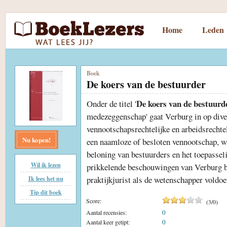
Home
Leden
Boek
De koers van de bestuurder
De koers van de bestuurd
Onder de titel '
medezeggenschap' gaat Verburg in op dive
vennootschapsrechtelijke en arbeidsrechtel
Nu kopen!
een naamloze of besloten vennootschap, w
beloning van bestuurders en het toepassel
Wil ik lezen
prikkelende beschouwingen van Verburg b
praktijkjurist als de wetenschapper voldo
Ik lees het nu
Tip dit boek
Score:
(
3
/
0
)
0
Aantal recensies:
0
Aantal keer getipt: