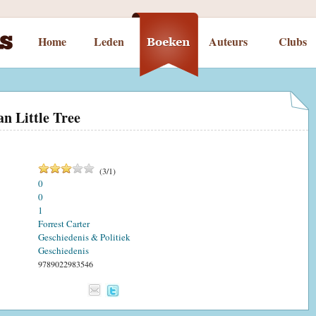
Home
Leden
Auteurs
Clubs
an Little Tree
(
3
/
1
)
0
0
1
Forrest Carter
Geschiedenis & Politiek
Geschiedenis
9789022983546