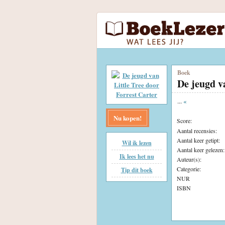
Boek
De jeugd v
...
«
Nu kopen!
Score:
Aantal recensies:
Aantal keer getipt:
Wil ik lezen
Aantal keer gelezen:
Ik lees het nu
Auteur(s):
Categorie:
Tip dit boek
NUR
ISBN