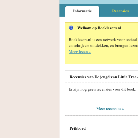
Informatie
Recensies
Welkom op Boeklezers.nl
Boeklezers.nl is een netwerk voor sociaal
en schrijvers ontdekken, en brengen lezers
Meer lezen »
Recensies van De jeugd van Little Tree
Er zijn nog geen recensies voor dit boek.
Meer recensies »
Prikbord