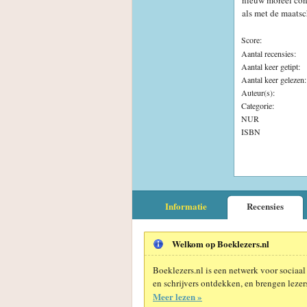
nieuw moreel con
als met de maats
Score:
Aantal recensies:
Aantal keer getipt:
Aantal keer gelezen:
Auteur(s):
Categorie:
NUR
ISBN
Informatie
Recensies
Welkom op Boeklezers.nl
Boeklezers.nl is een netwerk voor sociaal
en schrijvers ontdekken, en brengen lezers
Meer lezen »