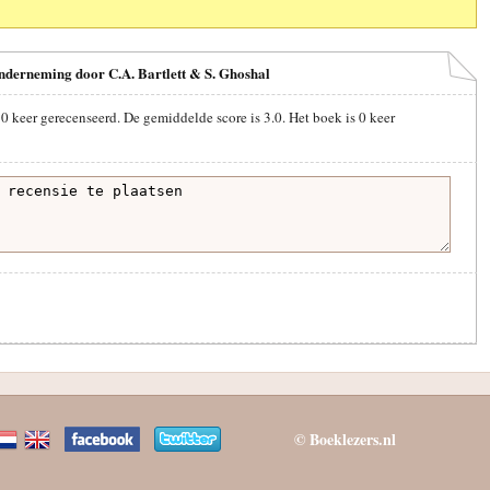
onderneming door C.A. Bartlett & S. Ghoshal
s
0
keer gerecenseerd. De gemiddelde score is
3.0
. Het boek is
0
keer
© Boeklezers.nl