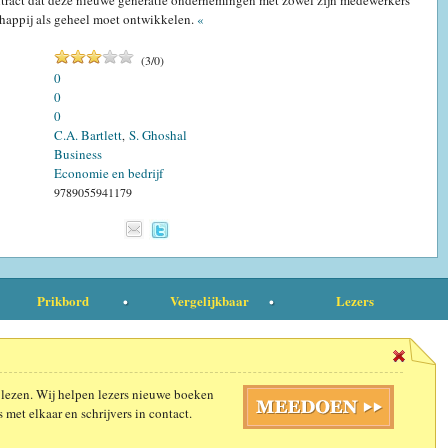
tract dat deze nieuwe generatie ondernemingen met zowel zijn medewerkers
chappij als geheel moet ontwikkelen.
«
(
3
/
0
)
0
0
0
C.A. Bartlett
S. Ghoshal
,
Business
Economie en bedrijf
9789055941179
Prikbord
Vergelijkbaar
Lezers
 lezen. Wij helpen lezers nieuwe boeken
 met elkaar en schrijvers in contact.