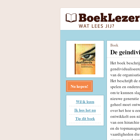
Boek
De geindiv
Het boek beschrij
gendividualiseer
van de organisati
Het beschrijft d
Nu kopen!
spelen en onderzo
om te kunnen slag
nieuwe generatie
Wil ik lezen
geheel moet ontwi
Ik lees het nu
over het hoe u e
ontwikkelt een ni
Tip dit boek
van een hirarchie
en de topmanager
vaardigheden die