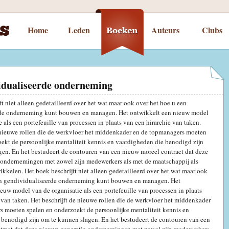
Home
Leden
Auteurs
Clubs
idualiseerde onderneming
ft niet alleen gedetailleerd over het wat maar ook over het hoe u een
de onderneming kunt bouwen en managen. Het ontwikkelt een nieuw model
e als een portefeuille van processen in plaats van een hirarchie van taken.
e nieuwe rollen die de werkvloer het middenkader en de topmanagers moeten
ekt de persoonlijke mentaliteit kennis en vaardigheden die benodigd zijn
en. En het bestudeert de contouren van een nieuw moreel contract dat deze
 ondernemingen met zowel zijn medewerkers als met de maatschappij als
kkelen. Het boek beschrijft niet alleen gedetailleerd over het wat maar ook
en gendividualiseerde onderneming kunt bouwen en managen. Het
euw model van de organisatie als een portefeuille van processen in plaats
 van taken. Het beschrijft de nieuwe rollen die de werkvloer het middenkader
s moeten spelen en onderzoekt de persoonlijke mentaliteit kennis en
 benodigd zijn om te kunnen slagen. En het bestudeert de contouren van een