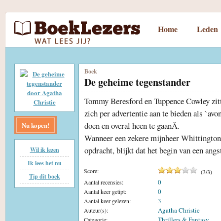
Home
Leden
Boek
De geheime tegenstander
Tommy Beresford en Tuppence Cowley zitt
zich per advertentie aan te bieden als `avon
doen en overal heen te gaanÂ.
Nu kopen!
Wanneer een zekere mijnheer Whittington
opdracht, blijkt dat het begin van een angs
Wil ik lezen
Ik lees het nu
Score:
(
3
/
3
)
Tip dit boek
0
Aantal recensies:
0
Aantal keer getipt:
3
Aantal keer gelezen:
Agatha Christie
Auteur(s):
Thrillers & Fantasy
Categorie: