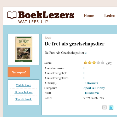
Home
Leden
Boek
De fret als gezelschapsdier
De Fret Als Gezelschapsdier
«
Score:
(
3
/
0
)
0
Aantal recensies:
Nu kopen!
0
Aantal keer getipt:
0
Aantal keer gelezen:
P. Bosman
Auteur(s):
Wil ik lezen
Sport & Hobby
Categorie:
Ik lees het nu
Huisdieren
NUR
ISBN
9789052660745
Tip dit boek