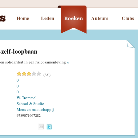
Home
Leden
Auteurs
Clubs
-zelf-loopbaan
 en solidariteit in een risicosamenleving
«
(
3
/
0
)
0
0
0
W. Trommel
School & Studie
Mens en maatschappij
9789071667282