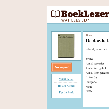
Boek
De doe-het
arbeid, zekerheid
Score:
Aantal recensies:
Nu kopen!
Aantal keer getipt:
Aantal keer gelezen:
Auteur(s):
Wil ik lezen
Categorie:
Ik lees het nu
NUR
ISBN
Tip dit boek