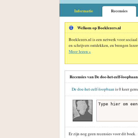
Informatie
Recensies
Welkom op Boeklezers.nl
Boeklezers.nl is een netwerk voor sociaal
en schrijvers ontdekken, en brengen lezers
Meer lezen »
Recensies van De doe-het-zelf-loopba
De doe-het-zelf-loopbaan
is
0
keer gere
Er zijn nog geen recensies voor dit boek.